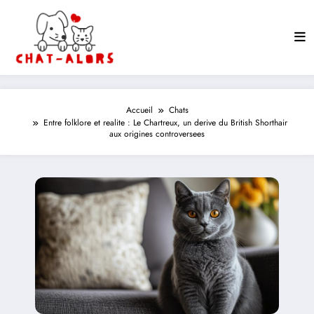
Aller
au
contenu
Accueil
Chats
Entre folklore et realite : Le Chartreux, un derive du British Shorthair
aux origines controversees