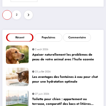
Pagination
1
2
des
publications
Récent
Populaires
Commentaire
2 août 2026
Apaiser naturellement les problèmes de
peau de votre animal avec l’huile ozonée
23 juillet 2026
Les avantages des fontaines à eau pour chat
pour une hydratation optimale
27 juin 2026
Toilette pour chien : appartement ou
terrasse, comparatif des bacs et litières