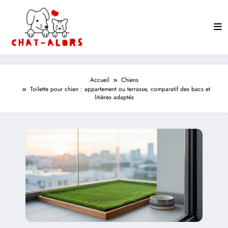
Aller
au
contenu
Accueil
Chiens
Toilette pour chien : appartement ou terrasse, comparatif des bacs et
litières adaptés