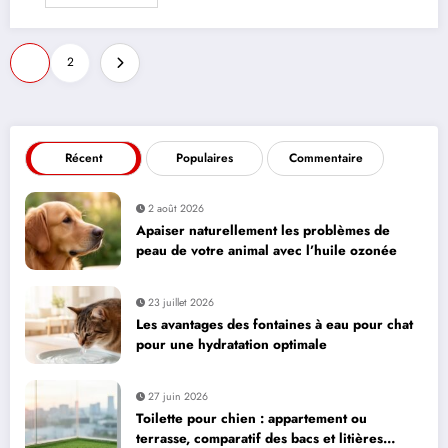
Pagination
1
2
des
publications
Récent
Populaires
Commentaire
2 août 2026
Apaiser naturellement les problèmes de
peau de votre animal avec l’huile ozonée
23 juillet 2026
Les avantages des fontaines à eau pour chat
pour une hydratation optimale
27 juin 2026
Toilette pour chien : appartement ou
terrasse, comparatif des bacs et litières