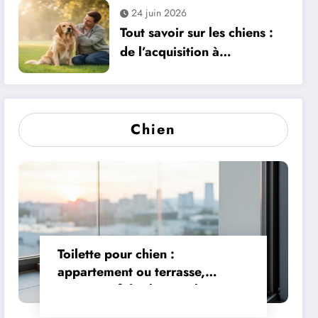
litières adaptés
24 juin 2026
Tout savoir sur les chiens :
de l’acquisition à
l’éducation et la santé
Chien
Toilette pour chien :
appartement ou terrasse,
comparatif des bacs et litières
adaptés