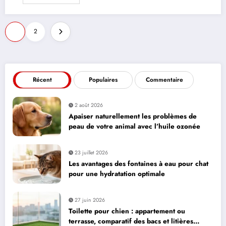
Pagination
1
2
des
publications
Récent
Populaires
Commentaire
2 août 2026
Apaiser naturellement les problèmes de
peau de votre animal avec l’huile ozonée
23 juillet 2026
Les avantages des fontaines à eau pour chat
pour une hydratation optimale
27 juin 2026
Toilette pour chien : appartement ou
terrasse, comparatif des bacs et litières