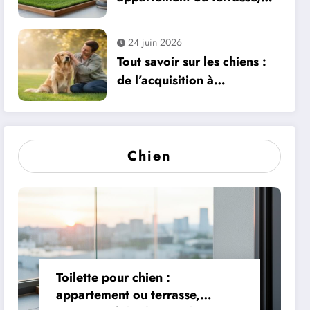
comparatif des bacs et
litières adaptés
24 juin 2026
Tout savoir sur les chiens :
de l’acquisition à
l’éducation et la santé
Chien
Toilette pour chien :
appartement ou terrasse,